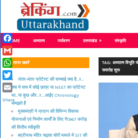
Skip
Breaking
to
content
Breaking News Uttarakhand
HOME
अध्यात्म
पर्यावरण
उत्तराखंड
संस्कृति
Facebook
Gmail
ताजा खबरें
TAG: अध्यात्म विभूति 
समारोह शुरू
WhatsApp
जंतर-मंतर प्रोटेस्ट की सच्चाई क्या है…!!…
Twitter
क्या ये सच में कोई छात्र या NEET का प्रोटेस्ट
था…या कुछ और…!!….आईए Chronology
Email
Share
समझते हैं
मुख्यमंत्री ने प्रदान की विभिन्न विकास
योजनाओं एवं निर्माण कार्यों के लिए ₹1967 करोड़
की वित्तीय स्वीकृति
बद्रीनाथ मंदिर चढ़ावा चोरी मामले में SIT की