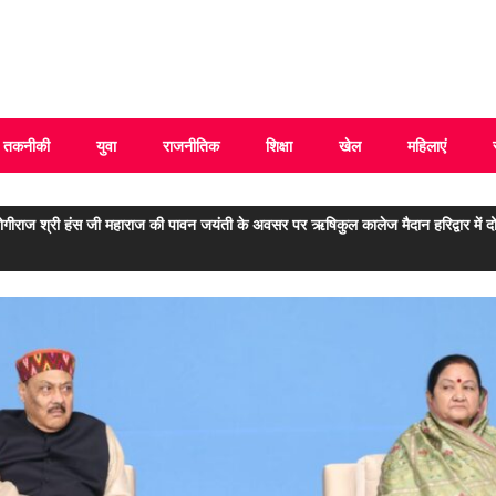
 Uttarakhand
तकनीकी
युवा
राजनीतिक
शिक्षा
खेल
महिलाएं
योगीराज श्री हंस जी महाराज की पावन जयंती के अवसर पर ऋषिकुल कालेज मैदान हरिद्वार में 