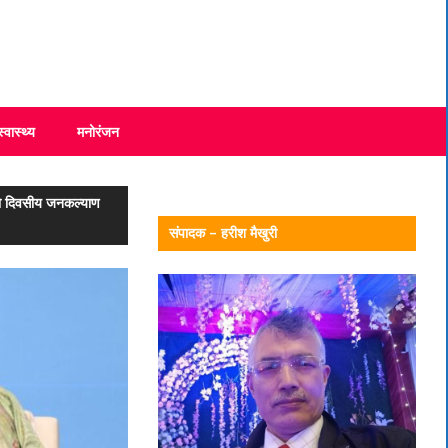
स्वास्थ्य
मनोरंजन
दो‌ दिवसीय जनकल्याण
संपादक – हरीश मैखुरी