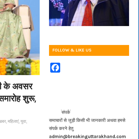
FOLLOW & LIKE US
F
a
ती के अवसर
c
e
समारोह शुरू,
b
<<<
>>>
संपर्क
o
समाचारों से जुड़ी किसी भी जानकारी अथवा हमसे
खबर
,
महिलाएं
,
युवा
,
o
संपर्क करने हेतु
k
admin@breakinguttarakhand.com