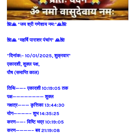
🌺🙏 *जय श्री गणेशाय नमः*🙏🌺
🌺🙏 *महर्षि पाराशर पंचांग* 🙏🌺
*दिनांक:- 10/01/2025, शुक्रवार*
एकादशी, शुक्ल पक्ष,
पौष (समाप्ति काल)
तिथि——– एकादशी 10:19:05 तक
पक्ष———————— शुक्ल
नक्षत्र——— कृत्तिका 13:44:30
योग————– शुभ 14:35:25
करण——- विष्टि भद्र 10:19:05
करण————– बव 21:19:08