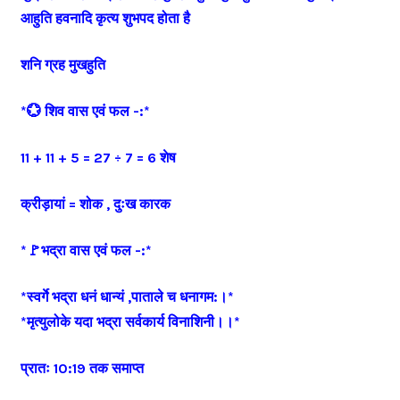
आहुति हवनादि कृत्य शुभपद होता है
शनि ग्रह मुखहुति
*💮 शिव वास एवं फल -:*
11 + 11 + 5 = 27 ÷ 7 = 6 शेष
क्रीड़ायां = शोक , दुःख कारक
*🚩भद्रा वास एवं फल -:*
*स्वर्गे भद्रा धनं धान्यं ,पाताले च धनागम:।*
*मृत्युलोके यदा भद्रा सर्वकार्य विनाशिनी।।*
प्रातः 10:19 तक समाप्त