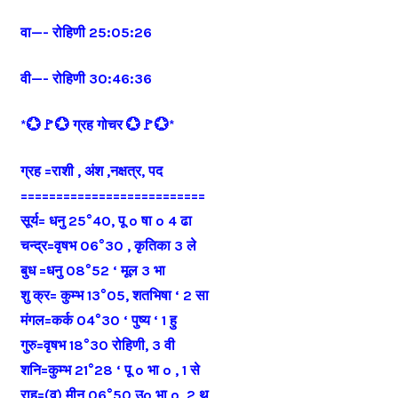
वा—- रोहिणी 25:05:26
वी—- रोहिणी 30:46:36
*💮🚩💮 ग्रह गोचर 💮🚩💮*
ग्रह =राशी , अंश ,नक्षत्र, पद
==========================
सूर्य= धनु 25°40, पू o षा o 4 ढा
चन्द्र=वृषभ 06°30 , कृतिका 3 ले
बुध =धनु 08°52 ‘ मूल 3 भा
शु क्र= कुम्भ 13°05, शतभिषा ‘ 2 सा
मंगल=कर्क 04°30 ‘ पुष्य ‘ 1 हु
गुरु=वृषभ 18°30 रोहिणी, 3 वी
शनि=कुम्भ 21°28 ‘ पू o भा o , 1 से
राहू=(व) मीन 06°50 उo भा o, 2 थ