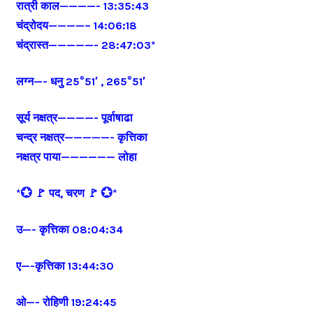
रात्री काल————- 13:35:43
चंद्रोदय————– 14:06:18
चंद्रास्त—————- 28:47:03*
लग्न—- धनु 25°51′ , 265°51′
सूर्य नक्षत्र————- पूर्वाषाढा
चन्द्र नक्षत्र—————- कृत्तिका
नक्षत्र पाया—————— लोहा
*💮 🚩 पद, चरण 🚩 💮*
उ—- कृत्तिका 08:04:34
ए—-कृत्तिका 13:44:30
ओ—- रोहिणी 19:24:45