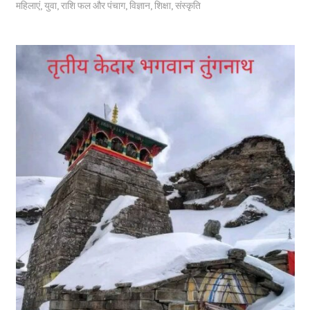
महिलाएं
,
युवा
,
राशि फल और पंचाग
,
विज्ञान
,
शिक्षा
,
संस्कृति