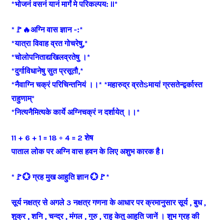
*भोजनं वसनं यानं मार्गं मे परिकल्पय: ll*
*🚩🔥अग्नि वास ज्ञान -:*
*यात्रा विवाह व्रत गोचरेषु,*
*चोलोपनिताद्यखिलव्रतेषु ।*
*दुर्गाविधानेषु सुत प्रसूतौ,*
*नैवाग्नि चक्रं परिचिन्तनियं ।।* *महारुद्र व्रतेSमायां ग्रसतेन्द्वर्कास्त
राहुणाम्*
*नित्यनैमित्यके कार्ये अग्निचक्रं न दर्शायेत् ।।*
11 + 6 + 1 = 18 ÷ 4 = 2 शेष
पाताल लोक पर अग्नि वास हवन के लिए अशुभ कारक है l
*🚩💮 ग्रह मुख आहुति ज्ञान 💮🚩*
सूर्य नक्षत्र से अगले 3 नक्षत्र गणना के आधार पर क्रमानुसार सूर्य , बुध ,
शुक्र , शनि , चन्द्र , मंगल , गुरु , राहु केतु आहुति जानें । शुभ ग्रह की