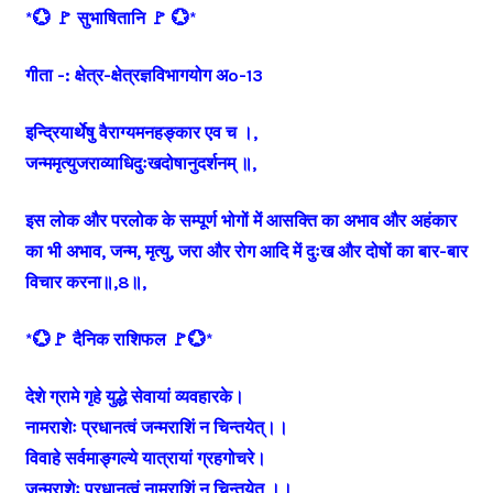
*💮 🚩 सुभाषितानि 🚩 💮*
गीता -: क्षेत्र-क्षेत्रज्ञविभागयोग अo-13
इन्द्रियार्थेषु वैराग्यमनहङ्‍कार एव च ।,
जन्ममृत्युजराव्याधिदुःखदोषानुदर्शनम्‌ ॥,
इस लोक और परलोक के सम्पूर्ण भोगों में आसक्ति का अभाव और अहंकार
का भी अभाव, जन्म, मृत्यु, जरा और रोग आदि में दुःख और दोषों का बार-बार
विचार करना॥,8॥,
*💮🚩 दैनिक राशिफल 🚩💮*
देशे ग्रामे गृहे युद्धे सेवायां व्यवहारके।
नामराशेः प्रधानत्वं जन्मराशिं न चिन्तयेत्।।
विवाहे सर्वमाङ्गल्ये यात्रायां ग्रहगोचरे।
जन्मराशेः प्रधानत्वं नामराशिं न चिन्तयेत ।।