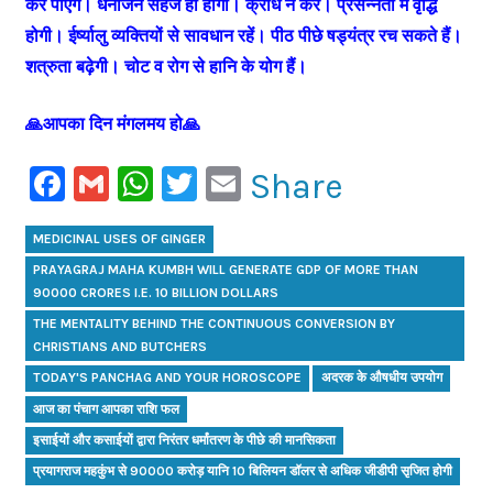
कर पाएंगे। धनार्जन सहज ही होगा। क्रोध न करें। प्रसन्नता में वृद्धि
होगी। ईर्ष्यालु व्यक्तियों से सावधान रहें। पीठ पीछे षड्यंत्र रच सकते हैं।
शत्रुता बढ़ेगी। चोट व रोग से हानि के योग हैं।
🙏आपका दिन मंगलमय हो🙏
Facebook
Gmail
WhatsApp
Twitter
Email
Share
MEDICINAL USES OF GINGER
PRAYAGRAJ MAHA KUMBH WILL GENERATE GDP OF MORE THAN
90000 CRORES I.E. 10 BILLION DOLLARS
THE MENTALITY BEHIND THE CONTINUOUS CONVERSION BY
CHRISTIANS AND BUTCHERS
TODAY'S PANCHAG AND YOUR HOROSCOPE
अदरक के औषधीय उपयोग
आज का पंचाग आपका राशि फल
इसाईयों और कसाईयों द्वारा निरंतर धर्मांतरण के पीछे की मानसिकता
प्रयागराज महकुंभ से 90000 करोड़ यानि 10 बिलियन डॉलर से अधिक जीडीपी सृजित होगी