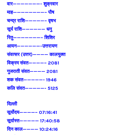
वार———————- शुक्रवार
माह————————– पौष
चन्द्र राशि—————– वृषभ
सूर्य राशि—————— धनु
रितु———————– शिशिर
आयन——————-उत्तरायण
संवत्सर (उत्तर)———— कालयुक्त
विक्रम संवत————– 2081
गुजराती संवत———— 2081
शक संवत—————- 1946
कलि संवत—————- 5125
दिल्ली
सूर्योदय————– 07:16:41
सूर्यास्त————— 17:40:58
दिन काल———— 10:24:16