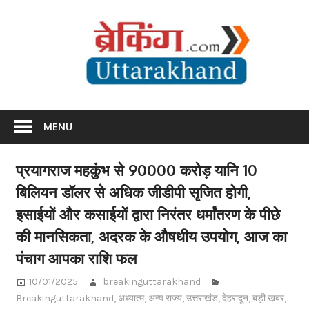
Skip
Br
to
content
Utta
Breaking News Uttarakhand
MENU
प्रयागराज महकुंभ से 90000 करोड़ यानि 10
बिलियन डॉलर से अधिक जीडीपी सृजित होगी,
इसाईयों और कसाईयों द्वारा निरंतर धर्मांतरण के पीछे
की मानसिकता, अदरक के औषधीय उपयोग, आज का
पंचाग आपका राशि फल
10/01/2025
breakinguttarakhand
Breakinguttarakhand
,
अध्यात्म
,
अन्य राज्य
,
उत्तराखंड
,
देहरादून
,
बड़ी खबर
,