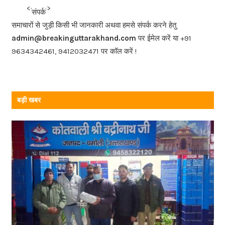
b
<<<
>>>
संपर्क
o
समाचारों से जुड़ी किसी भी जानकारी अथवा हमसे संपर्क करने हेतु
o
admin@breakinguttarakhand.com
पर ईमेल करें या +91
k
9634342461, 9412032471 पर कॉल करें !
बड़ी खबर