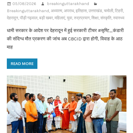
05/08/2026
breakinguttarakhand
Breakinguttarakhand
,
अध्यात्म
,
अपराध
,
इतिहास
,
उत्तराखंड
,
चमोली
,
टिहरी
,
देहरादून
,
पौड़ी गढ़वाल
,
बड़ी खबर
,
महिलाएं
,
युवा
,
रुद्रप्रयाग
,
शिक्षा
,
संस्कृति
,
स्वास्थ्य
धामी सरकार के आदेश पर देहरादून में हुई सरकारी टीचर #सृष्टि_कंडारी
की संदिग्ध मौत प्रकरण की जांच अब CBCID द्वारा होगी, विवाह के आठ
माह
READ MORE