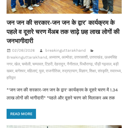
जन जन की सरकार-जन जन के द्वार’ कार्यक्रम के
पहले व दूसरे चरण मेंअब तक साढ़े छह लाख लोगों की
जनभागीदारी
02/08/2026
breakinguttarakhand
Breakinguttarakhand
,
अध्यात्म
,
अल्मोडा
,
उत्तरकाशी
,
उत्तराखंड
,
ऊधमसिंह
नगर
,
खेल
,
चमोली
,
चम्पावत
,
टिहरी
,
देहरादून
,
नैनीताल
,
पिथौरागढ़
,
पौड़ी गढ़वाल
,
बड़ी
खबर
,
बागेश्वर
,
महिलाएं
,
युवा
,
राजनीतिक
,
रुद्रप्रयाग
,
विज्ञान
,
शिक्षा
,
संस्कृति
,
स्वास्थ्य
,
हरिद्वार
*‘जन जन की सरकार-जन जन के द्वार’ कार्यक्रम के दूसरे चरण में 1.34
लाख लोगों की भागीदारी* *पहले और दूसरे चरण को मिलाकर अब तक
READ MORE