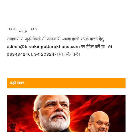
a
c
e
b
<<<
>>>
संपर्क
o
समाचारों से जुड़ी किसी भी जानकारी अथवा हमसे संपर्क करने हेतु
o
admin@breakinguttarakhand.com
पर ईमेल करें या +91
k
9634342461, 9412032471 पर कॉल करें !
बड़ी खबर