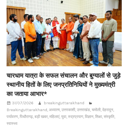
चारधाम यात्रा के सफल संचालन और बुग्यालों से जुड़े
स्थानीय हितों के लिए जनप्रतिनिधियों ने मुख्यमंत्री
का जताया आभार*
31/07/2026
breakinguttarakhand
Breakinguttarakhand
,
अध्यात्म
,
उत्तरकाशी
,
उत्तराखंड
,
चमोली
,
देहरादून
,
पर्यावरण
,
पिथौरागढ़
,
बड़ी खबर
,
महिलाएं
,
युवा
,
रुद्रप्रयाग
,
विज्ञान
,
शिक्षा
,
संस्कृति
,
स्वास्थ्य