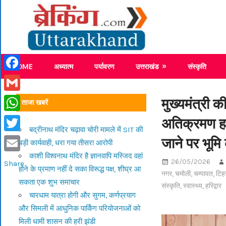
Skip
Breaking
to
content
Breaking News Uttarakhand
HOME
अध्यात्म
पर्यावरण
उत्तराखंड
संस्कृति
Facebook
Gmail
मुख्यमंत्री 
ताजा खबरें
अतिक्रमण हटा
WhatsApp
बद्रीनाथ मंदिर चढ़ावा चोरी मामले में SIT की
जाने पर भूमि 
Twitter
बड़ी कार्यवाही, धरा गया तीसरा आरोपी
काशी विश्वनाथ मंदिर है ज्ञानवापि मस्जिद वहां
Email
26/05/2026
Share
होने के प्रमाण नहीं दे सका विरूद्ध पक्ष, शीघ्र आ
नगर
,
चमोली
,
चम्पावत
,
टिह
सकता एक शुभ समाचार
संस्कृति
,
स्वास्थ्य
,
हरिद्वार
चारधाम यात्रा होगी और सुगम, कर्णप्रयाग
और सिमली में आधुनिक पार्किंग परियोजनाओं को
मिली धामी शासन की हरी झंडी