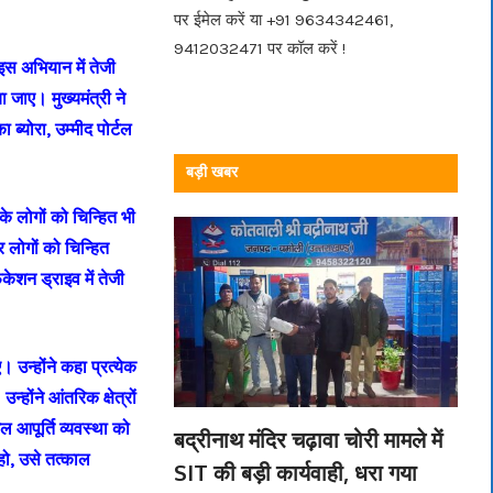
पर ईमेल करें या +91 9634342461,
9412032471 पर कॉल करें !
 इस अभियान में तेजी
 जाए। मुख्यमंत्री ने
ा ब्योरा, उम्मीद पोर्टल
बड़ी खबर
के लोगों को चिन्हित भी
 लोगों को चिन्हित
िकेशन ड्राइव में तेजी
। उन्होंने कहा प्रत्येक
होंने आंतरिक क्षेत्रों
ल आपूर्ति व्यवस्था को
बद्रीनाथ मंदिर चढ़ावा चोरी मामले में
हो, उसे तत्काल
SIT की बड़ी कार्यवाही, धरा गया