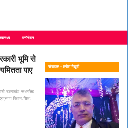
स्वास्थ्य
मनोरंजन
रकारी भूमि से
संपादक – हरीश मैखुरी
नियमितता पाए
ाशी
,
उत्तराखंड
,
ऊधमसिंह
द्रप्रयाग
,
विज्ञान
,
शिक्षा
,