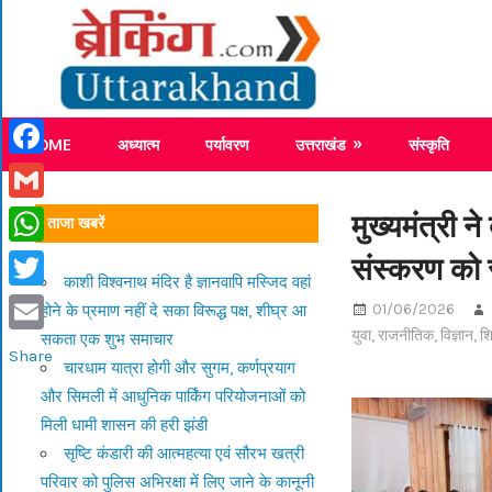
Skip
Breaking
to
content
Breaking News Uttarakhand
HOME
अध्यात्म
पर्यावरण
उत्तराखंड
संस्कृति
Facebook
Gmail
मुख्यमंत्री 
ताजा खबरें
संस्करण को 
WhatsApp
काशी विश्वनाथ मंदिर है ज्ञानवापि मस्जिद वहां
Twitter
01/06/2026
होने के प्रमाण नहीं दे सका विरूद्ध पक्ष, शीघ्र आ
युवा
,
राजनीतिक
,
विज्ञान
,
शि
सकता एक शुभ समाचार
Email
Share
चारधाम यात्रा होगी और सुगम, कर्णप्रयाग
और सिमली में आधुनिक पार्किंग परियोजनाओं को
मिली धामी शासन की हरी झंडी
सृष्टि कंडारी की आत्महत्या एवं सौरभ खत्री
परिवार को पुलिस अभिरक्षा में लिए जाने के कानूनी