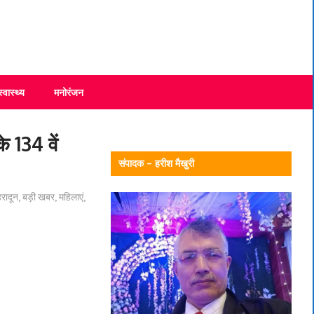
स्वास्थ्य
मनोरंजन
े 134 वें
संपादक – हरीश मैखुरी
हरादून
,
बड़ी खबर
,
महिलाएं
,