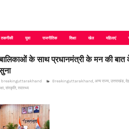
 Uttarakhand
तकनीकी
युवा
राजनीतिक
शिक्षा
खेल
महिलाएं
ने बालिकाओं के साथ प्रधानमंत्री के मन की बात क
सुना
breakinguttarakhand
Breakinguttarakhand
,
अन्य राज्य
,
उत्तराखंड
,
दे
क्षा
,
संस्कृति
,
स्वास्थ्य