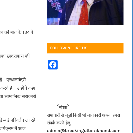
मन की बात के 134 वें
FOLLOW & LIKE US
ालिका छात्रावास की
F
a
ै। प्रधानमंत्री
c
करते हैं। उन्होंने कहा
e
न तथा सामाजिक सरोकारों
b
<<<
>>>
संपर्क
o
समाचारों से जुड़ी किसी भी जानकारी अथवा हमसे
o
़े-बड़े परिवर्तन ला रहे
संपर्क करने हेतु
कार्यक्रम में आज
k
admin@breakinguttarakhand.com