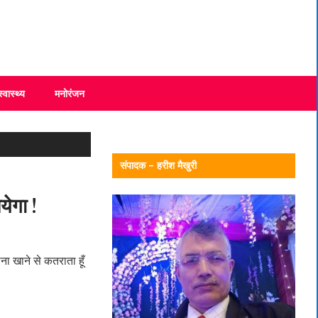
स्वास्थ्य
मनोरंजन
संपादक – हरीश मैखुरी
येगा !
ना खाने से कतराता हूँ