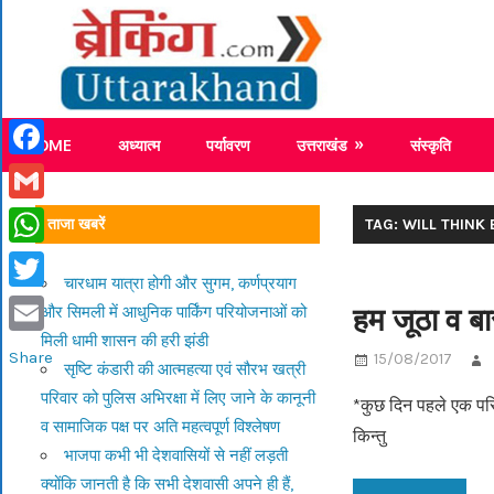
Skip
Breaking
to
content
Breaking News Uttarakhand
HOME
अध्यात्म
पर्यावरण
उत्तराखंड
संस्कृति
Facebook
Gmail
ताजा खबरें
TAG: WILL THINK
WhatsApp
चारधाम यात्रा होगी और सुगम, कर्णप्रयाग
Twitter
हम जूठा व बा
और सिमली में आधुनिक पार्किंग परियोजनाओं को
मिली धामी शासन की हरी झंडी
Email
Share
15/08/2017
सृष्टि कंडारी की आत्महत्या एवं सौरभ खत्री
परिवार को पुलिस अभिरक्षा में लिए जाने के कानूनी
*कुछ दिन पहले एक परिच
व सामाजिक पक्ष पर अति महत्वपूर्ण विश्लेषण
किन्तु
भाजपा कभी भी देशवासियों से नहीं लड़ती
क्योंकि जानती है कि सभी देशवासी अपने ही हैं,