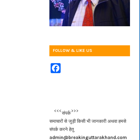
FOLLOW & LIKE US
F
a
c
e
b
<<<
>>>
संपर्क
o
समाचारों से जुड़ी किसी भी जानकारी अथवा हमसे
o
संपर्क करने हेतु
k
admin@breakinguttarakhand.com