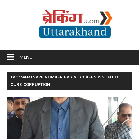
Skip
Br
to
content
Utta
Breaking News Uttarakhand
MENU
TAG: WHATSAPP NUMBER HAS ALSO BEEN ISSUED TO
CURB CORRUPTION