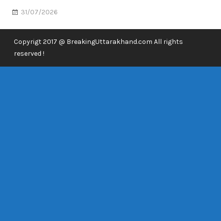
31/07/2026
Copyrigt 2017 @ BreakingUttarakhand.com All rights
reserved !