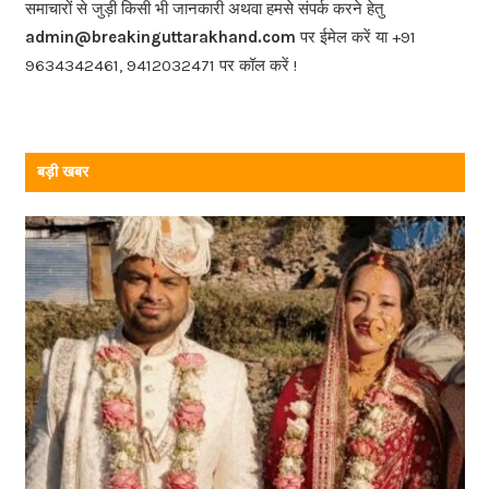
o
समाचारों से जुड़ी किसी भी जानकारी अथवा हमसे संपर्क करने हेतु
o
admin@breakinguttarakhand.com
पर ईमेल करें या +91
k
9634342461, 9412032471 पर कॉल करें !
बड़ी खबर