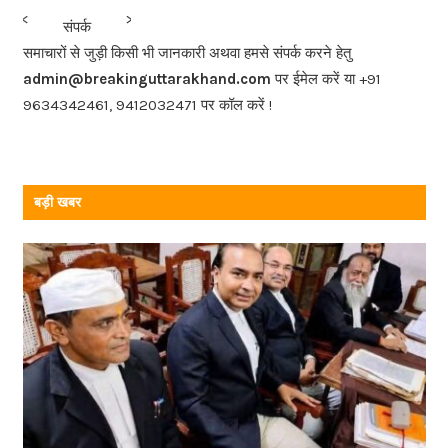
b
<<<
>>>
संपर्क
o
समाचारों से जुड़ी किसी भी जानकारी अथवा हमसे संपर्क करने हेतु
o
admin@breakinguttarakhand.com
पर ईमेल करें या +91
k
9634342461, 9412032471 पर कॉल करें !
बड़ी खबर