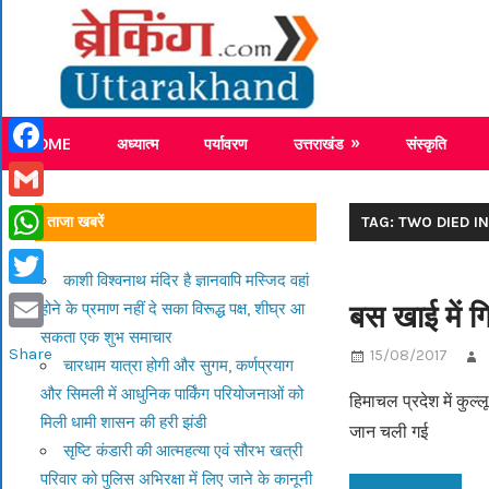
Skip
Breaking
to
content
Breaking News Uttarakhand
HOME
अध्यात्म
पर्यावरण
उत्तराखंड
संस्कृति
Facebook
Gmail
ताजा खबरें
TAG: TWO DIED IN
WhatsApp
काशी विश्वनाथ मंदिर है ज्ञानवापि मस्जिद वहां
Twitter
बस खाई में ग
होने के प्रमाण नहीं दे सका विरूद्ध पक्ष, शीघ्र आ
सकता एक शुभ समाचार
Email
Share
15/08/2017
चारधाम यात्रा होगी और सुगम, कर्णप्रयाग
और सिमली में आधुनिक पार्किंग परियोजनाओं को
हिमाचल प्रदेश में कुल
मिली धामी शासन की हरी झंडी
जान चली गई
सृष्टि कंडारी की आत्महत्या एवं सौरभ खत्री
परिवार को पुलिस अभिरक्षा में लिए जाने के कानूनी