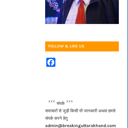
FOLLOW & LIKE US
F
a
c
e
b
<<<
>>>
संपर्क
o
समाचारों से जुड़ी किसी भी जानकारी अथवा हमसे
o
संपर्क करने हेतु
k
admin@breakinguttarakhand.com