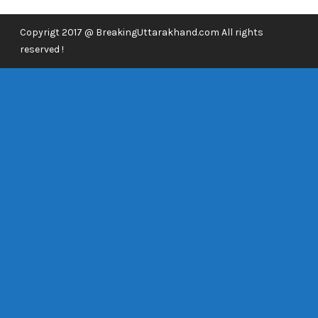
Copyrigt 2017 @ BreakingUttarakhand.com All rights
reserved !