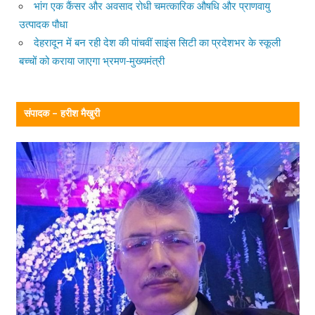
भांग एक कैंसर और अवसाद रोधी चमत्कारिक औषधि और प्राणवायु
उत्पादक पौधा
देहरादून में बन रही देश की पांचवीं साइंस सिटी का प्रदेशभर के स्कूली
बच्चों को कराया जाएगा भ्रमण-मुख्यमंत्री
संपादक – हरीश मैखुरी