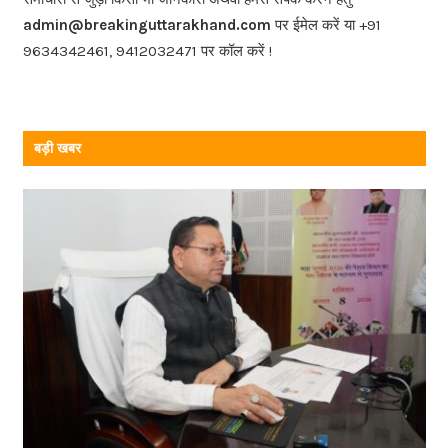
o
admin@breakinguttarakhand.com
पर ईमेल करें या +91
k
9634342461, 9412032471 पर कॉल करें !
बड़ी खबर