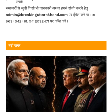
संपर्क
o
समाचारों से जुड़ी किसी भी जानकारी अथवा हमसे संपर्क करने हेतु
o
admin@breakinguttarakhand.com
पर ईमेल करें या +91
k
9634342461, 9412032471 पर कॉल करें !
बड़ी खबर