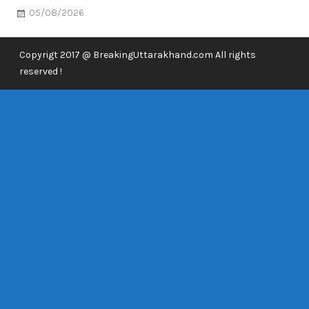
05/08/2026
Copyrigt 2017 @ BreakingUttarakhand.com All rights
reserved !