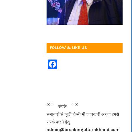
FOLLOW & LIKE US
F
a
c
e
b
<<<
>>>
संपर्क
o
समाचारों से जुड़ी किसी भी जानकारी अथवा हमसे
o
संपर्क करने हेतु
k
admin@breakinguttarakhand.com