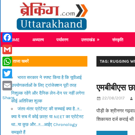
Skip
Breaking
to
content
Breaking News Uttarakhand
HOME
अध्यात्म
पर्यावरण
उत्तराखंड
संस्कृति
Facebook
Gmail
ताजा खबरें
TAG: RUGGING W
WhatsApp
भारत सरकार ने स्पष्ट किया है कि यूपीआई
Twitter
एमबीबीएस छात
उपयोगकर्ताओं के लिए ट्रांजेक्शन पूरी तरह
निशुल्क रहेंगे और दैनिक लेन-देन पर नहीं लगेगा
Email
Share
22/08/2017
कोई अतिरिक्त शुल्क
जंतर-मंतर प्रोटेस्ट की सच्चाई क्या है…!!…
पौड़ी के श्रीनगर गढ़वाल
क्या ये सच में कोई छात्र या NEET का प्रोटेस्ट
शिकायत दर्ज कराई थ
था…या कुछ और…!!….आईए Chronology
समझते हैं