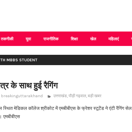
 Uttarakhand
तकनीकी
युवा
राजनीतिक
शिक्षा
खेल
महिलाएं
ITH MBBS STUDENT
्र के साथ हुई रैगिंग
breakinguttarakhand
उत्तराखंड
,
पौड़ी गढ़वाल
,
बड़ी खबर
 स्थित मेडिकल कॉलेज श्रीकोट में एमबीबीएस के फ्रेशर स्टूटेंड ने एंटी रैगिंग से
ी। एमबीबीएस