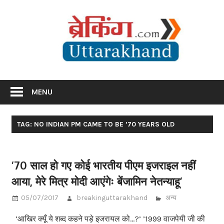
Skip
Br
to
content
Utta
Breaking News Uttarakhand
MENU
TAG: NO INDIAN PM CAME TO BE ’70 YEARS OLD
’70 साल हो गए कोई भारतीय पीएम इजराइल नहीं
आया, मेरे मित्र मोदी आएंगेः बेंजामिन नेतन्याहू’
05/07/2017
breakinguttarakhand
अन्य
’आखिर क्यूँ ये शब्द कहने पड़े इजरायल को…?’ ’1999 वाजपेयी जी की