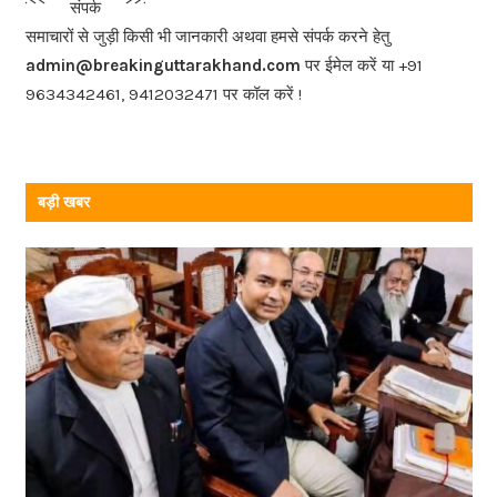
संपर्क
o
समाचारों से जुड़ी किसी भी जानकारी अथवा हमसे संपर्क करने हेतु
o
admin@breakinguttarakhand.com
पर ईमेल करें या +91
k
9634342461, 9412032471 पर कॉल करें !
बड़ी खबर