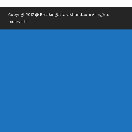
Copyrigt 2017 @ BreakingUttarakhand.com All rights
reserved !