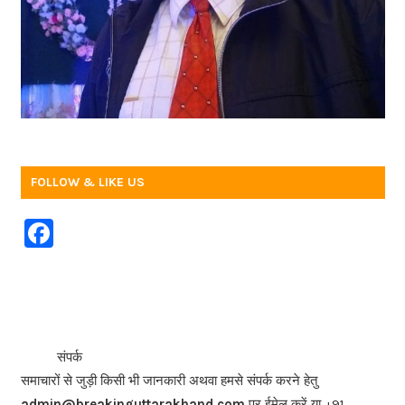
FOLLOW & LIKE US
F
a
c
e
b
<<<
>>>
संपर्क
o
समाचारों से जुड़ी किसी भी जानकारी अथवा हमसे संपर्क करने हेतु
admin@breakinguttarakhand.com
पर ईमेल करें या +91