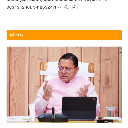
o
k
9634342461, 9412032471 पर कॉल करें !
बड़ी खबर