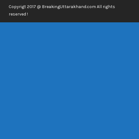
Copyrigt 2017 @ BreakingUttarakhand.com All rights
reserved !