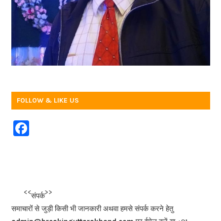
FOLLOW & LIKE US
F
a
c
e
b
<<<
>>>
संपर्क
o
समाचारों से जुड़ी किसी भी जानकारी अथवा हमसे संपर्क करने हेतु