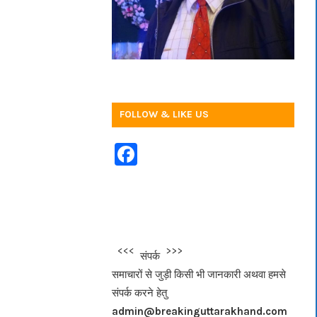
FOLLOW & LIKE US
F
a
c
e
b
<<<
>>>
संपर्क
o
समाचारों से जुड़ी किसी भी जानकारी अथवा हमसे
o
संपर्क करने हेतु
k
admin@breakinguttarakhand.com