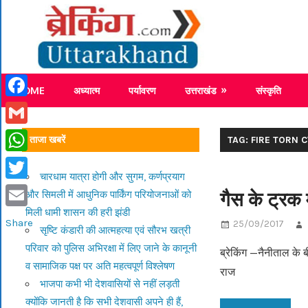
Skip
Breaking
to
content
Breaking News Uttarakhand
HOME
अध्यात्म
पर्यावरण
उत्तराखंड
संस्कृति
Facebook
Gmail
ताजा खबरें
TAG: FIRE TORN 
WhatsApp
चारधाम यात्रा होगी और सुगम, कर्णप्रयाग
Twitter
गैस के ट्रक म
और सिमली में आधुनिक पार्किंग परियोजनाओं को
मिली धामी शासन की हरी झंडी
Email
Share
25/09/2017
सृष्टि कंडारी की आत्महत्या एवं सौरभ खत्री
परिवार को पुलिस अभिरक्षा में लिए जाने के कानूनी
ब्रेकिंग —नैनीताल के 
व सामाजिक पक्ष पर अति महत्वपूर्ण विश्लेषण
राज
भाजपा कभी भी देशवासियों से नहीं लड़ती
क्योंकि जानती है कि सभी देशवासी अपने ही हैं,