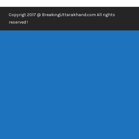
Copyrigt 2017 @ BreakingUttarakhand.com All rights
reserved !