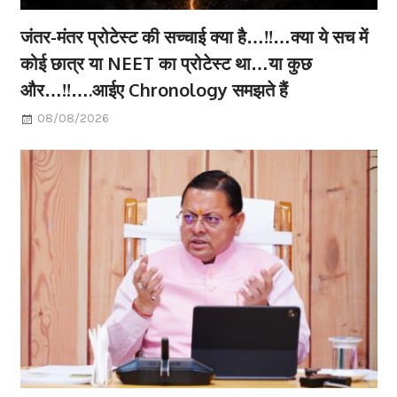
जंतर-मंतर प्रोटेस्ट की सच्चाई क्या है…!!…क्या ये सच में
कोई छात्र या NEET का प्रोटेस्ट था…या कुछ
और…!!….आईए Chronology समझते हैं
08/08/2026