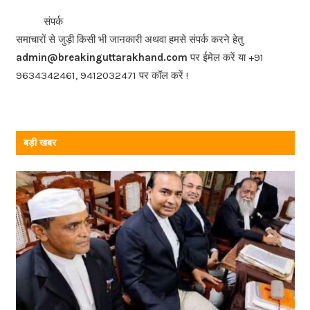
b
<<<
>>>
संपर्क
o
समाचारों से जुड़ी किसी भी जानकारी अथवा हमसे संपर्क करने हेतु
o
admin@breakinguttarakhand.com
पर ईमेल करें या +91
k
9634342461, 9412032471 पर कॉल करें !
बड़ी खबर