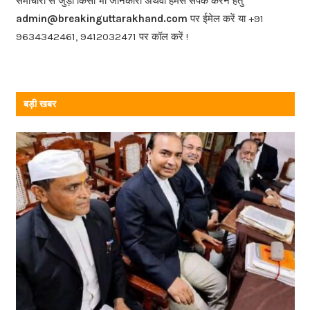
समाचारों से जुड़ी किसी भी जानकारी अथवा हमसे संपर्क करने हेतु
o
admin@breakinguttarakhand.com
पर ईमेल करें या +91
k
9634342461, 9412032471 पर कॉल करें !
बड़ी खबर