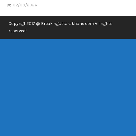
02/08/2026
Copyrigt 2017 @ BreakingUttarakhand.com All rights
reserved !