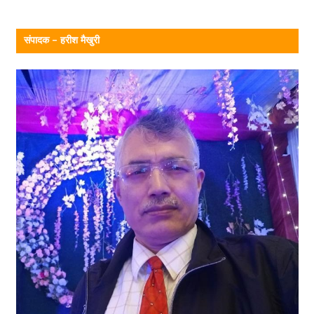
संपादक – हरीश मैखुरी