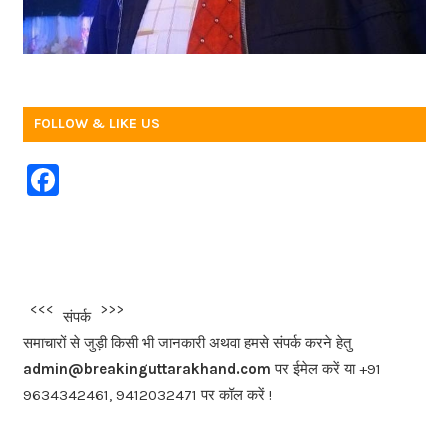
FOLLOW & LIKE US
F
a
c
e
b
<<<
>>>
संपर्क
o
समाचारों से जुड़ी किसी भी जानकारी अथवा हमसे संपर्क करने हेतु
o
admin@breakinguttarakhand.com
पर ईमेल करें या +91
k
9634342461, 9412032471 पर कॉल करें !