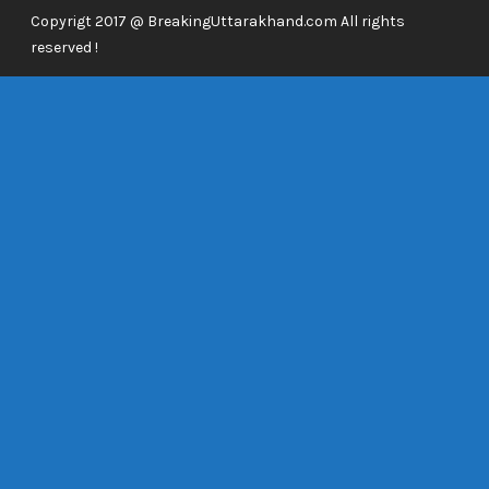
Copyrigt 2017 @ BreakingUttarakhand.com All rights
reserved !