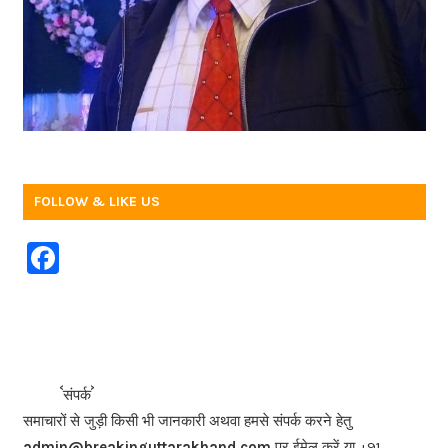
FOLLOW & LIKE US
F
a
c
e
b
<<<
>>>
संपर्क
o
समाचारों से जुड़ी किसी भी जानकारी अथवा हमसे संपर्क करने हेतु
admin@breakinguttarakhand.com
पर ईमेल करें या +91