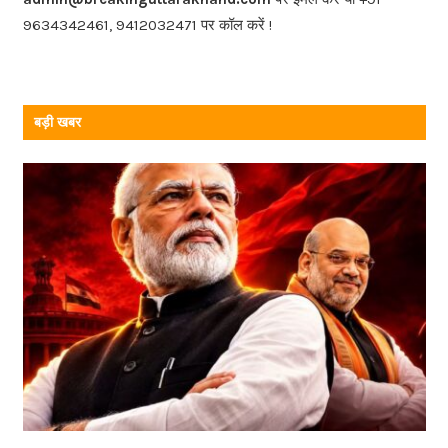
o
k
9634342461, 9412032471 पर कॉल करें !
बड़ी खबर