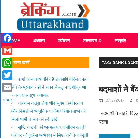
Skip
Breaking
to
content
Breaking News Uttarakhand
HOME
अध्यात्म
पर्यावरण
उत्तराखंड
संस्कृति
Facebook
Gmail
ताजा खबरें
TAG: BANK LOCK
WhatsApp
काशी विश्वनाथ मंदिर है ज्ञानवापि मस्जिद वहां
Twitter
बदमाशों ने 
होने के प्रमाण नहीं दे सका विरूद्ध पक्ष, शीघ्र आ
सकता एक शुभ समाचार
Email
Share
19/12/2017
चारधाम यात्रा होगी और सुगम, कर्णप्रयाग
और सिमली में आधुनिक पार्किंग परियोजनाओं को
बदमाशों ने बाहरी दिल
मिली धामी शासन की हरी झंडी
घटना
सृष्टि कंडारी की आत्महत्या एवं सौरभ खत्री
परिवार को पुलिस अभिरक्षा में लिए जाने के कानूनी