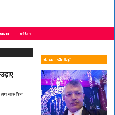
स्वास्थ्य
मनोरंजन
संपादक – हरीश मैखुरी
 उड़ाए
 पर हाथ साफ किया।