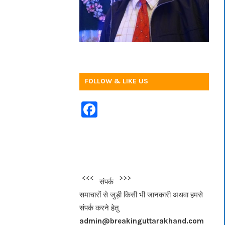
FOLLOW & LIKE US
F
a
c
e
b
<<<
>>>
संपर्क
o
समाचारों से जुड़ी किसी भी जानकारी अथवा हमसे
o
संपर्क करने हेतु
k
admin@breakinguttarakhand.com