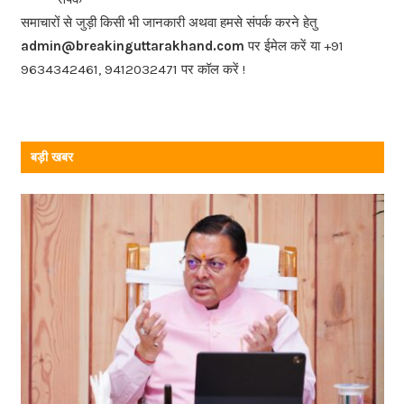
o
समाचारों से जुड़ी किसी भी जानकारी अथवा हमसे संपर्क करने हेतु
o
admin@breakinguttarakhand.com
पर ईमेल करें या +91
k
9634342461, 9412032471 पर कॉल करें !
बड़ी खबर