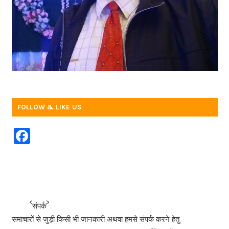
FOLLOW & LIKE US
F
a
c
e
b
<<<
>>>
संपर्क
o
समाचारों से जुड़ी किसी भी जानकारी अथवा हमसे संपर्क करने हेतु