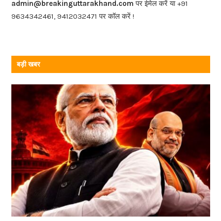
o
admin@breakinguttarakhand.com
पर ईमेल करें या +91
k
9634342461, 9412032471 पर कॉल करें !
बड़ी खबर