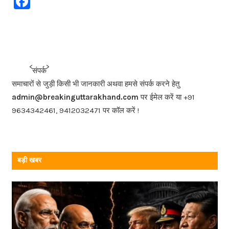
F
a
c
e
b
<<<
>>>
संपर्क
o
समाचारों से जुड़ी किसी भी जानकारी अथवा हमसे संपर्क करने हेतु
o
admin@breakinguttarakhand.com
पर ईमेल करें या +91
k
9634342461, 9412032471 पर कॉल करें !
बड़ी खबर