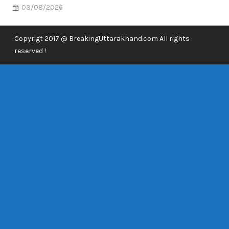
03/08/2026
Copyrigt 2017 @ BreakingUttarakhand.com All rights
reserved !