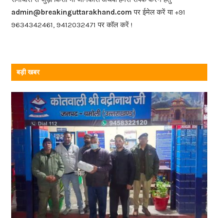
o
admin@breakinguttarakhand.com
पर ईमेल करें या +91
k
9634342461, 9412032471 पर कॉल करें !
बड़ी खबर