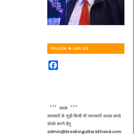
FOLLOW & LIKE US
F
a
c
e
b
<<<
>>>
संपर्क
o
समाचारों से जुड़ी किसी भी जानकारी अथवा हमसे
o
संपर्क करने हेतु
k
admin@breakinguttarakhand.com