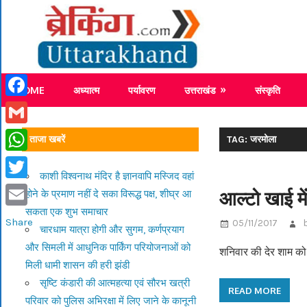
Skip
Breaking
to
content
Breaking News Uttarakhand
HOME
अध्यात्म
पर्यावरण
उत्तराखंड
संस्कृति
Facebook
Gmail
ताजा खबरें
TAG: जरमोला
WhatsApp
काशी विश्वनाथ मंदिर है ज्ञानवापि मस्जिद वहां
Twitter
आल्टो खाई म
होने के प्रमाण नहीं दे सका विरूद्ध पक्ष, शीघ्र आ
सकता एक शुभ समाचार
Email
Share
05/11/2017
चारधाम यात्रा होगी और सुगम, कर्णप्रयाग
और सिमली में आधुनिक पार्किंग परियोजनाओं को
शनिवार की देर शाम को 
मिली धामी शासन की हरी झंडी
सृष्टि कंडारी की आत्महत्या एवं सौरभ खत्री
READ MORE
परिवार को पुलिस अभिरक्षा में लिए जाने के कानूनी