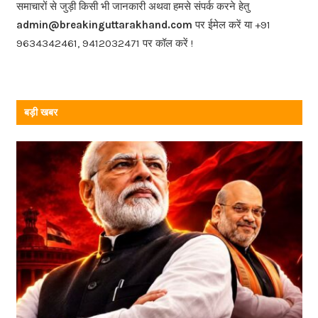
o
समाचारों से जुड़ी किसी भी जानकारी अथवा हमसे संपर्क करने हेतु
o
admin@breakinguttarakhand.com
पर ईमेल करें या +91
k
9634342461, 9412032471 पर कॉल करें !
बड़ी खबर