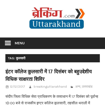
Skip
Br
to
content
Utta
Breaking News Uttarakhand
MENU
TAG: कुलसारी
इंटर कॉलेज कुलसारी में 17 दिसंबर को बहुउद्देशीय
विधिक साक्षरता शिविर
12/12/2017
breakinguttarakhand
अन्य
,
उत्तराखंड
संदीप जिला विधिक सेवा प्राधिकरण के तत्वाधान में 17 दिसंबर को पूर्वान्ह
10ः00 बजे से राजकीय इण्टर काॅलेज कुलसारी, तहसील थराली में