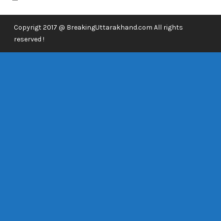
Copyrigt 2017 @ BreakingUttarakhand.com All rights
reserved !