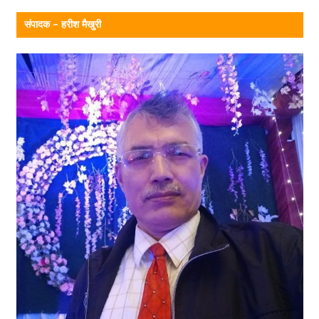
संपादक – हरीश मैखुरी