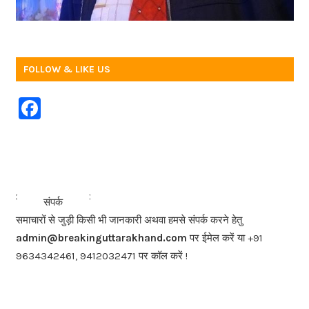
FOLLOW & LIKE US
F
a
c
e
b
<<<
>>>
संपर्क
o
समाचारों से जुड़ी किसी भी जानकारी अथवा हमसे संपर्क करने हेतु
o
admin@breakinguttarakhand.com
पर ईमेल करें या +91
k
9634342461, 9412032471 पर कॉल करें !