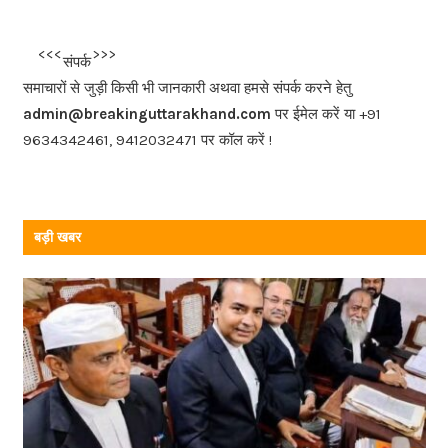
e
b
<<<
>>>
संपर्क
o
समाचारों से जुड़ी किसी भी जानकारी अथवा हमसे संपर्क करने हेतु
o
admin@breakinguttarakhand.com
पर ईमेल करें या +91
k
9634342461, 9412032471 पर कॉल करें !
बड़ी खबर