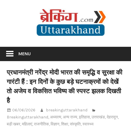
Skip
Br
to
content
Utta
Breaking News Uttarakhand
MENU
प्रधानमंत्री नरेंद्र मोदी भारत की समृद्धि व सुरक्षा की
गारंटी हैं : इन दिनों के कुछ बड़े घटनाक्रमों को देखें
तो अजेय व विकसित भविष्य की स्पस्ट झलक दिखती
है
06/06/2026
breakinguttarakhand
Breakinguttarakhand
,
अध्यात्म
,
अन्य राज्य
,
इतिहास
,
उत्तराखंड
,
देहरादून
,
बड़ी खबर
,
महिलाएं
,
राजनीतिक
,
विज्ञान
,
शिक्षा
,
संस्कृति
,
स्वास्थ्य