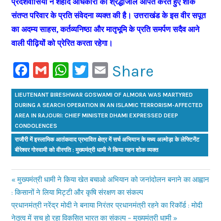
प्रदेशवासियों ने शहीद अधिकारी को श्रद्धांजलि अर्पित करते हुए शोक
संतप्त परिवार के प्रति संवेदना व्यक्त की है। उत्तराखंड के इस वीर सपूत
का अदम्य साहस, कर्तव्यनिष्ठा और मातृभूमि के प्रति समर्पण सदैव आने
वाली पीढ़ियों को प्रेरित करता रहेगा।
Facebook
Gmail
WhatsApp
Twitter
Email
Share
LIEUTENANT BIRESHWAR GOSWAMI OF ALMORA WAS MARTYRED
DURING A SEARCH OPERATION IN AN ISLAMIC TERRORISM-AFFECTED
AREA IN RAJOURI: CHIEF MINISTER DHAMI EXPRESSED DEEP
CONDOLENCES
राजौरी में इस्लामिक आतंकवाद प्रभावित क्षेत्र में सर्च अभियान के मध्य अल्मोड़ा के लेफ्टिनेंट
बीरेश्वर गोस्वामी को वीरगति : मुख्यमंत्री धामी ने किया गहन शोक व्यक्त
Previous
मुख्यमंत्री धामी ने किया खेत बचाओ अभियान को जनांदोलन बनाने का आह्वान
Post
: किसानों ने लिया मिट्टी और कृषि संरक्षण का संकल्प
Post:
Next
प्रधानमंत्री नरेंद्र मोदी ने बनाया निरंतर प्रधानमंत्री रहने का रिकॉर्ड : मोदी
navigation
Post:
नेतृत्व में सच हो रहा विकसित भारत का संकल्प – मुख्यमंत्री धामी