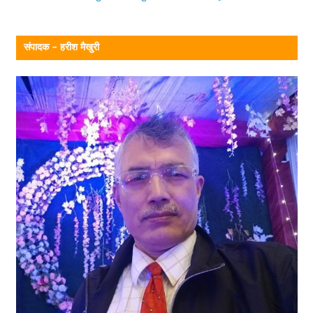
संपादक – हरीश मैखुरी