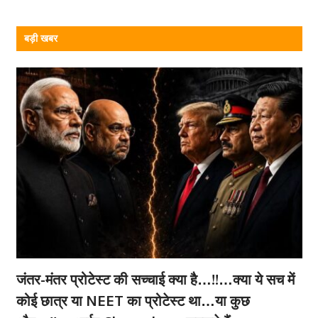
बड़ी खबर
जंतर-मंतर प्रोटेस्ट की सच्चाई क्या है…!!…क्या ये सच में
कोई छात्र या NEET का प्रोटेस्ट था…या कुछ