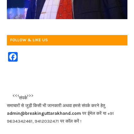
FOLLOW & LIKE US
F
a
c
e
b
<<<
>>>
संपर्क
o
समाचारों से जुड़ी किसी भी जानकारी अथवा हमसे संपर्क करने हेतु
o
admin@breakinguttarakhand.com
पर ईमेल करें या +91
k
9634342461, 9412032471 पर कॉल करें !