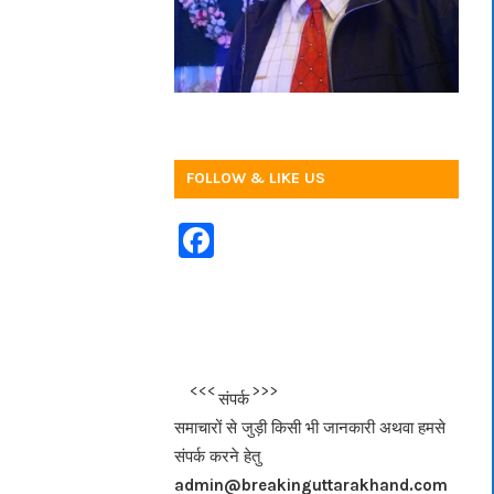
FOLLOW & LIKE US
F
a
c
e
b
<<<
>>>
संपर्क
o
समाचारों से जुड़ी किसी भी जानकारी अथवा हमसे
o
संपर्क करने हेतु
k
admin@breakinguttarakhand.com