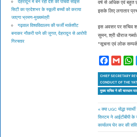
देहरादून में बन रही देश की पांचवीं साइंस
वर्ष से अधिक एवं बहुत 
सिटी का प्रदेशभर के स्कूली बच्चों को कराया
इसके लिए लगातार प्र
जाएगा भ्रमण-मुख्यमंत्री
गढ़वाल विश्वविद्यालय की फर्जी मार्कशीट
इस अवसर पर सचिव श्री 
बनाकर नौकरी पाने की जुगत, देहरादून से आरोपी
सुमन, श्री धीराज गर्ब
गिरफ्तार
*सूचना एवं लोक सम्पर्
Faceb
Gm
CHIEF SECRETARY R
CONDUCT OF THE YA
मुख्य सचिव ने की चारधाम यात्
Previous
क्या UGC योद्धा स्वार
Post
Next
सिस्टम ने आईटीबीपी के ज
Post:
Post:
कार्यालय घेर कर की संवि
navigation