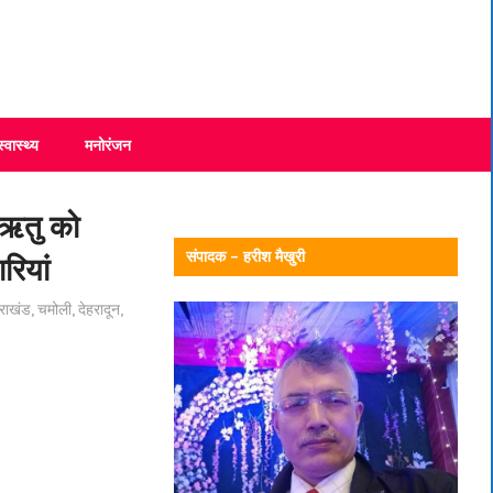
स्वास्थ्य
मनोरंजन
ा ऋतु को
संपादक – हरीश मैखुरी
रियां
तराखंड
,
चमोली
,
देहरादून
,