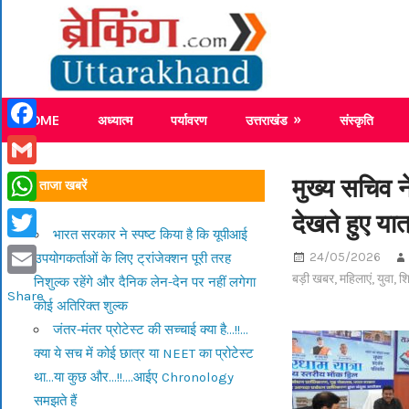
Skip
Breaking
to
content
Breaking News Uttarakhand
HOME
अध्यात्म
पर्यावरण
उत्तराखंड
संस्कृति
Facebook
Gmail
मुख्य सचिव न
ताजा खबरें
देखते हुए यात
WhatsApp
भारत सरकार ने स्पष्ट किया है कि यूपीआई
Twitter
24/05/2026
उपयोगकर्ताओं के लिए ट्रांजेक्शन पूरी तरह
बड़ी खबर
,
महिलाएं
,
युवा
,
शि
निशुल्क रहेंगे और दैनिक लेन-देन पर नहीं लगेगा
Email
Share
कोई अतिरिक्त शुल्क
जंतर-मंतर प्रोटेस्ट की सच्चाई क्या है…!!…
क्या ये सच में कोई छात्र या NEET का प्रोटेस्ट
था…या कुछ और…!!….आईए Chronology
समझते हैं