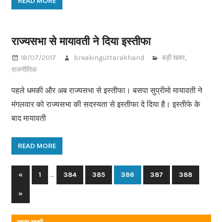
READ MORE
राज्यसभा से मायावती ने दिया इस्तीफा
18/07/2017
breakinguttarakhand
बड़ी खबर
,
राजनीतिक
पहले धमकी और अब राज्यसभा से इस्तीफा। बसपा सुप्रीमो मायावती ने
मंगलवार को राज्यसभा की सदस्यता से इस्तीफा दे दिया है। इस्तीफे के
बाद मायावती
READ MORE
…
«
Previous
1
384
385
386
387
388
Posts
Posts
Next
»
navigation
Posts