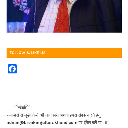
FOLLOW & LIKE US
F
a
c
e
b
<<<
>>>
संपर्क
o
समाचारों से जुड़ी किसी भी जानकारी अथवा हमसे संपर्क करने हेतु
o
admin@breakinguttarakhand.com
पर ईमेल करें या +91