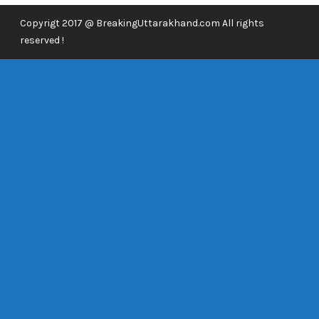
Copyrigt 2017 @ BreakingUttarakhand.com All rights
reserved !