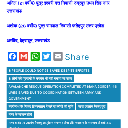
अनिल (21 वर्षीय) पुत्र इश्वरी दत्त निवासी रुद्रपुर उधम सिंह नगर
उत्तराखंड
अशोक (28 वर्षीय) पुत्र रामपाल निवासी फतेहपुर उत्तर प्रदेश
अरविंद, देहरादून, उत्तराखंड
Facebook
Gmail
WhatsApp
Twitter
Email
Share
8 PEOPLE COULD NOT BE SAVED DESPITE EFFORTS
8 लोगों को प्रयत्नों के उपरांत भी नहीं बचाया जा सका
AVALANCHE RESCUE OPERATION COMPLETED AT MANA BORDER: 46
LIVES SAVED DUE TO COORDINATION BETWEEN ARMY AND
GOVERNMENT
बदरीनाथ के निकट हिमस्खलन में मारे गए लोगों की सूचि
माणा एवलांच रैस्क्यू पूरा
माणा के जांबाज हीरो
माणा बार्डर पर एवलांच रैस्क्यू आप्रेशन संपन्न : सेना और सरकार के समन्वय से बची 46