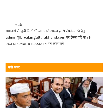
c
e
b
<<<
>>>
संपर्क
o
समाचारों से जुड़ी किसी भी जानकारी अथवा हमसे संपर्क करने हेतु
o
admin@breakinguttarakhand.com
पर ईमेल करें या +91
k
9634342461, 9412032471 पर कॉल करें !
बड़ी खबर