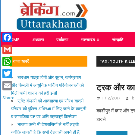
Skip
Breaking
to
content
Breaking News Uttarakhand
HOME
अध्यात्म
पर्यावरण
उत्तराखंड
संस्कृति
Facebook
Gmail
ताजा खबरें
TAG: YOUTH KILL
WhatsApp
चारधाम यात्रा होगी और सुगम, कर्णप्रयाग
Twitter
ट्रक और का
और सिमली में आधुनिक पार्किंग परियोजनाओं को
मिली धामी शासन की हरी झंडी
Email
Share
11/12/2017
b
सृष्टि कंडारी की आत्महत्या एवं सौरभ खत्री
परिवार को पुलिस अभिरक्षा में लिए जाने के कानूनी
काशीपुर में कार और ट
व सामाजिक पक्ष पर अति महत्वपूर्ण विश्लेषण
हादसे
भाजपा कभी भी देशवासियों से नहीं लड़ती
क्योंकि जानती है कि सभी देशवासी अपने ही हैं,