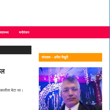
स्वास्थ्य
मनोरंजन
संपादक – हरीश मैखुरी
यल
 इकलौता बेटा था।