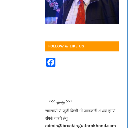
FOLLOW & LIKE US
F
a
c
e
b
<<<
>>>
संपर्क
o
समाचारों से जुड़ी किसी भी जानकारी अथवा हमसे
o
संपर्क करने हेतु
k
admin@breakinguttarakhand.com