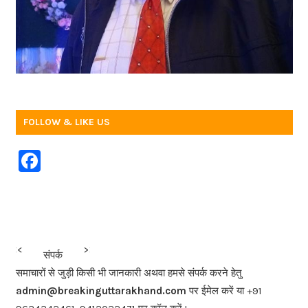
FOLLOW & LIKE US
F
a
c
e
b
<<<
>>>
संपर्क
o
समाचारों से जुड़ी किसी भी जानकारी अथवा हमसे संपर्क करने हेतु
o
admin@breakinguttarakhand.com
पर ईमेल करें या +91