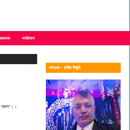
स्वास्थ्य
मनोरंजन
संपादक – हरीश मैखुरी
टि नमन*।।