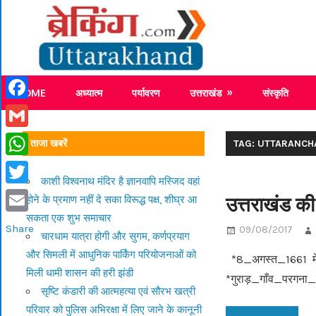
Skip
Breaking
to
content
Breaking News Uttarakhand
HOME
अध्यात्म
पर्यावरण
उत्तराखंड
संस्कृति
Facebook
Gmail
ताजा खबरें
TAG: UTTARANCH
WhatsApp
काशी विश्वनाथ मंदिर है ज्ञानवापि मस्जिद वहां
Twitter
उत्तराखंड की 
होने के प्रमाण नहीं दे सका विरूद्ध पक्ष, शीघ्र आ
सकता एक शुभ समाचार
Email
Share
09/08/2017
चारधाम यात्रा होगी और सुगम, कर्णप्रयाग
और सिमली में आधुनिक पार्किंग परियोजनाओं को
*8_अगस्त_1661 में ज
मिली धामी शासन की हरी झंडी
*गुराड़_गाँव_परगना_चौ
सृष्टि कंडारी की आत्महत्या एवं सौरभ खत्री
परिवार को पुलिस अभिरक्षा में लिए जाने के कानूनी