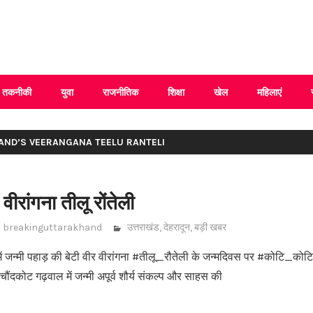
 Uttarakhand
तकनीकी
युवा
राजनीतिक
शिक्षा
खेल
महिलाएं
AND’S VEERANGANA TEELU RANTELI
वीरांगना तीलू रोंतेली
breakinguttarakhand
उत्तराखंड
,
देहरादून
,
बड़ी खबर
न्मी पहाड़ की बेटी वीर वीरांगना #तीलू_रौतेली के जन्मदिवस पर #कोटि_को
ंदकोट गढ़वाल में जन्मी अपूर्व शौर्य संकल्प और साहस की