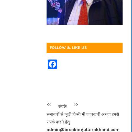
FOLLOW & LIKE US
F
a
c
e
b
<<<
>>>
संपर्क
o
समाचारों से जुड़ी किसी भी जानकारी अथवा हमसे
o
संपर्क करने हेतु
k
admin@breakinguttarakhand.com