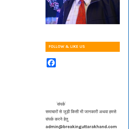
FOLLOW & LIKE US
F
a
c
e
b
<<<
>>>
संपर्क
o
समाचारों से जुड़ी किसी भी जानकारी अथवा हमसे
o
संपर्क करने हेतु
k
admin@breakinguttarakhand.com