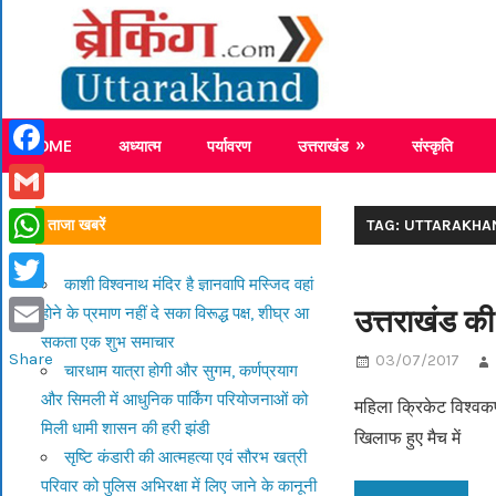
Skip
Breaking
to
content
Breaking News Uttarakhand
HOME
अध्यात्म
पर्यावरण
उत्तराखंड
संस्कृति
Facebook
Gmail
ताजा खबरें
TAG: UTTARAKHA
WhatsApp
काशी विश्वनाथ मंदिर है ज्ञानवापि मस्जिद वहां
Twitter
उत्तराखंड की
होने के प्रमाण नहीं दे सका विरूद्ध पक्ष, शीघ्र आ
सकता एक शुभ समाचार
Email
Share
03/07/2017
चारधाम यात्रा होगी और सुगम, कर्णप्रयाग
और सिमली में आधुनिक पार्किंग परियोजनाओं को
महिला क्रिकेट विश्वकप
मिली धामी शासन की हरी झंडी
खिलाफ हुए मैच में
सृष्टि कंडारी की आत्महत्या एवं सौरभ खत्री
परिवार को पुलिस अभिरक्षा में लिए जाने के कानूनी