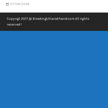
07/08/2026
Copyrigt 2017 @ BreakingUttarakhand.com All rights
reserved !