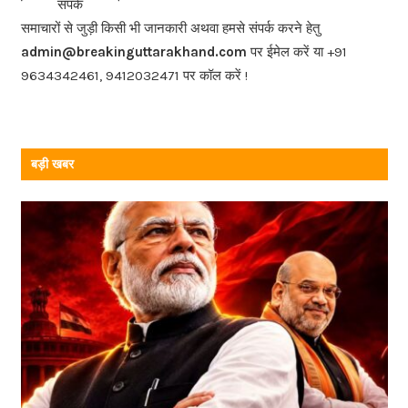
संपर्क
o
समाचारों से जुड़ी किसी भी जानकारी अथवा हमसे संपर्क करने हेतु
o
admin@breakinguttarakhand.com
पर ईमेल करें या +91
k
9634342461, 9412032471 पर कॉल करें !
बड़ी खबर