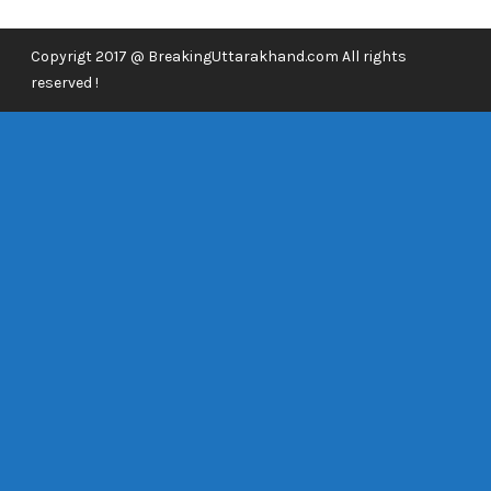
Copyrigt 2017 @ BreakingUttarakhand.com All rights
reserved !