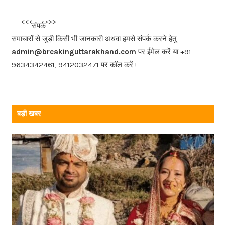
e
b
<<<
>>>
संपर्क
o
समाचारों से जुड़ी किसी भी जानकारी अथवा हमसे संपर्क करने हेतु
o
admin@breakinguttarakhand.com
पर ईमेल करें या +91
k
9634342461, 9412032471 पर कॉल करें !
बड़ी खबर