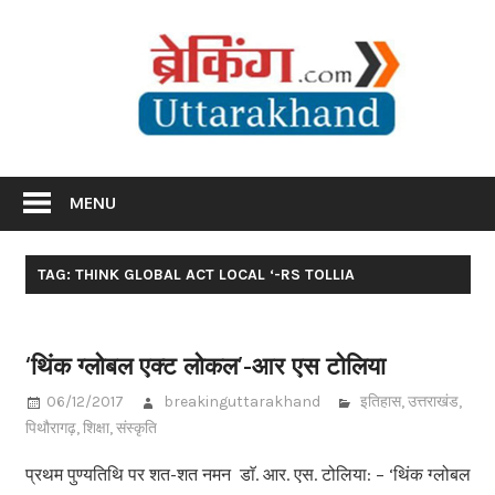
Skip
Br
to
content
Utta
Breaking News Uttarakhand
MENU
TAG: THINK GLOBAL ACT LOCAL ‘-RS TOLLIA
‘थिंक ग्लोबल एक्ट लोकल’-आर एस टोलिया
06/12/2017
breakinguttarakhand
इतिहास
,
उत्तराखंड
,
पिथौरागढ़
,
शिक्षा
,
संस्कृति
प्रथम पुण्यतिथि पर शत-शत नमन डाॅ. आर. एस. टोलिया: – ‘थिंक ग्लोबल