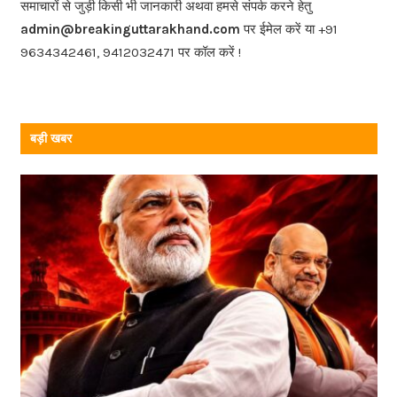
o
समाचारों से जुड़ी किसी भी जानकारी अथवा हमसे संपर्क करने हेतु
o
admin@breakinguttarakhand.com
पर ईमेल करें या +91
k
9634342461, 9412032471 पर कॉल करें !
बड़ी खबर