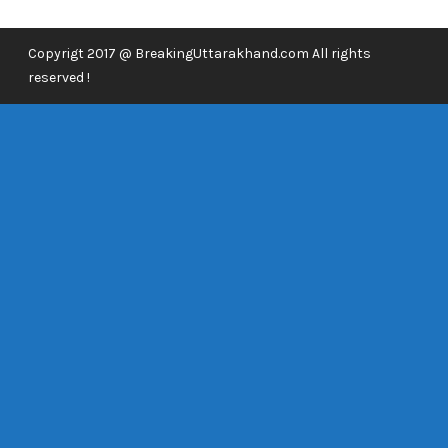
Copyrigt 2017 @ BreakingUttarakhand.com All rights
reserved !