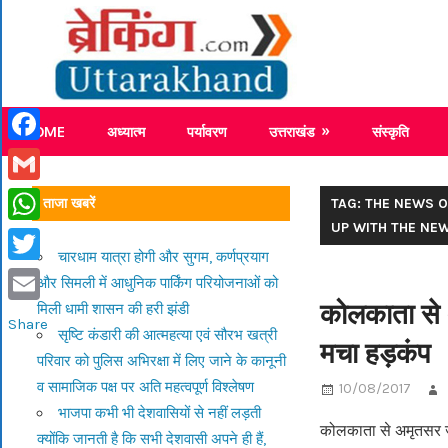
Skip
Breaking
to
content
Breaking News Uttarakhand
HOME
अध्यात्म
पर्यावरण
उत्तराखंड
संस्कृति
Facebook
Gmail
ताजा खबरें
TAG: THE NEWS 
UP WITH THE NE
WhatsApp
चारधाम यात्रा होगी और सुगम, कर्णप्रयाग
Twitter
और सिमली में आधुनिक पार्किंग परियोजनाओं को
कोलकाता से 
मिली धामी शासन की हरी झंडी
Email
Share
सृष्टि कंडारी की आत्महत्या एवं सौरभ खत्री
मचा हड़कंप
परिवार को पुलिस अभिरक्षा में लिए जाने के कानूनी
व सामाजिक पक्ष पर अति महत्वपूर्ण विश्लेषण
10/08/2017
भाजपा कभी भी देशवासियों से नहीं लड़ती
कोलकाता से अमृतसर जान
क्योंकि जानती है कि सभी देशवासी अपने ही हैं,