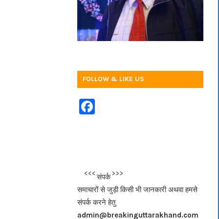
FOLLOW & LIKE US
F
a
c
e
b
<<<
>>>
संपर्क
o
समाचारों से जुड़ी किसी भी जानकारी अथवा हमसे
o
संपर्क करने हेतु
k
admin@breakinguttarakhand.com