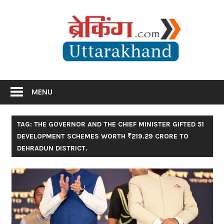
Skip
Br
to
content
Utta
Breaking News Uttarakhand
MENU
TAG: THE GOVERNOR AND THE CHIEF MINISTER GIFTED 51
DEVELOPMENT SCHEMES WORTH ₹219.29 CRORE TO
DEHRADUN DISTRICT.