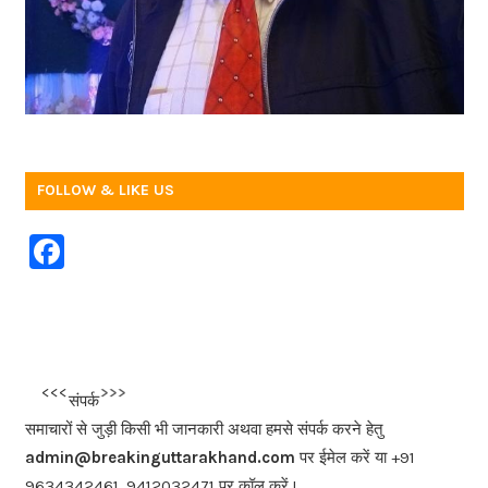
FOLLOW & LIKE US
F
a
c
e
b
<<<
>>>
संपर्क
o
समाचारों से जुड़ी किसी भी जानकारी अथवा हमसे संपर्क करने हेतु
o
admin@breakinguttarakhand.com
पर ईमेल करें या +91
9634342461, 9412032471 पर कॉल करें !