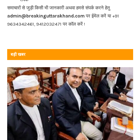
o
समाचारों से जुड़ी किसी भी जानकारी अथवा हमसे संपर्क करने हेतु
o
admin@breakinguttarakhand.com
पर ईमेल करें या +91
k
9634342461, 9412032471 पर कॉल करें !
बड़ी खबर