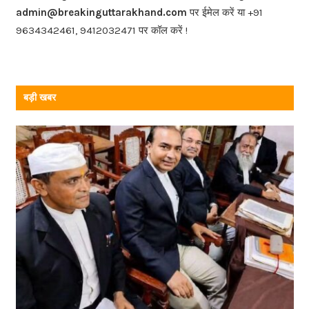
o
admin@breakinguttarakhand.com
पर ईमेल करें या +91
k
9634342461, 9412032471 पर कॉल करें !
बड़ी खबर