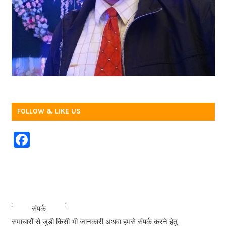
FOLLOW & LIKE US
F
a
c
e
b
<<<
>>>
संपर्क
o
समाचारों से जुड़ी किसी भी जानकारी अथवा हमसे संपर्क करने हेतु