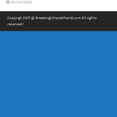
02/08/2026
Copyrigt 2017 @ BreakingUttarakhand.com All rights
reserved !