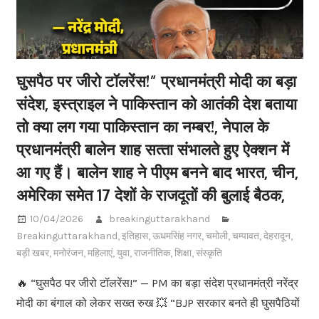
घुसपैठ पर जीरो टॉलरेंस!” प्रधानमंत्री मोदी का बड़ा
संदेश, इस्त्राइल ने पाकिस्तान को आतंकी देश बताया
तो क्या लग गया पाकिस्तान का नम्बर!, नेपाल के
प्रधानमंत्री बालेन शाह सत्‍ता संभालते हुए ऐक्‍शन में
आ गए हैं। बालेन शाह ने पीएम बनने बाद भारत, चीन,
अमेरिका समेत 17 देशों के राजदूतों की बुलाई बैठक,
10/04/2026
breakinguttarakhand
Breakinguttarakhand
,
इतिहास
,
ऊधमसिंह नगर
,
चमोली
,
चम्पावत
,
देहरादून
,
बड़ी खबर
,
मनोरंजन
,
महिलाएं
,
युवा
,
राजनीतिक
,
शिक्षा
,
संस्कृति
🔥 “घुसपैठ पर जीरो टॉलरेंस!” — PM का बड़ा संदेश प्रधानमंत्री नरेंद्र
मोदी का बंगाल को लेकर सख्त रुख 💥 “BJP सरकार बनते ही घुसपैठियों