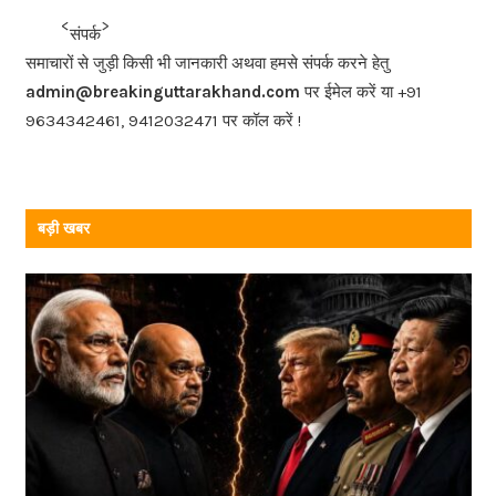
b
<<<
>>>
संपर्क
o
समाचारों से जुड़ी किसी भी जानकारी अथवा हमसे संपर्क करने हेतु
o
admin@breakinguttarakhand.com
पर ईमेल करें या +91
k
9634342461, 9412032471 पर कॉल करें !
बड़ी खबर