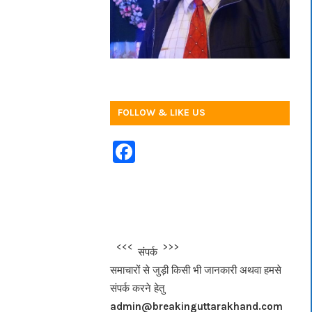
FOLLOW & LIKE US
F
a
c
e
b
<<<
>>>
संपर्क
o
समाचारों से जुड़ी किसी भी जानकारी अथवा हमसे
o
संपर्क करने हेतु
k
admin@breakinguttarakhand.com