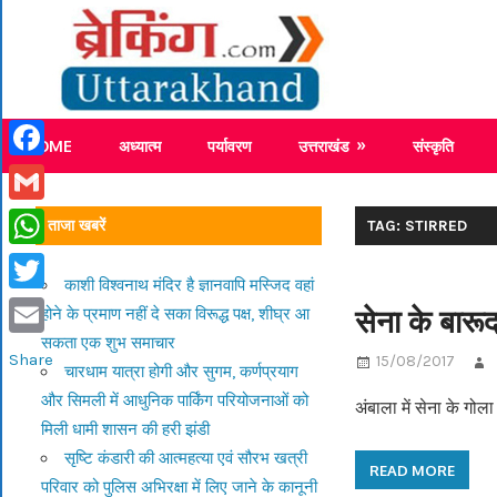
Skip
Breaking
to
content
Breaking News Uttarakhand
HOME
अध्यात्म
पर्यावरण
उत्तराखंड
संस्कृति
Facebook
Gmail
ताजा खबरें
TAG: STIRRED
WhatsApp
काशी विश्वनाथ मंदिर है ज्ञानवापि मस्जिद वहां
Twitter
सेना के बारू
होने के प्रमाण नहीं दे सका विरूद्ध पक्ष, शीघ्र आ
सकता एक शुभ समाचार
Email
Share
15/08/2017
चारधाम यात्रा होगी और सुगम, कर्णप्रयाग
और सिमली में आधुनिक पार्किंग परियोजनाओं को
अंबाला में सेना के गो
मिली धामी शासन की हरी झंडी
सृष्टि कंडारी की आत्महत्या एवं सौरभ खत्री
READ MORE
परिवार को पुलिस अभिरक्षा में लिए जाने के कानूनी