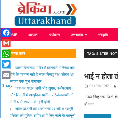
Skip
Breaking
to
content
Breaking News Uttarakhand
HOME
अध्यात्म
पर्यावरण
उत्तराखंड
संस्कृति
Facebook
Gmail
ताजा खबरें
TAG: SISTER NOT
WhatsApp
काशी विश्वनाथ मंदिर है ज्ञानवापि मस्जिद वहां
Twitter
भाई न होता 
होने के प्रमाण नहीं दे सका विरूद्ध पक्ष, शीघ्र आ
सकता एक शुभ समाचार
Email
Share
04/09/2017
चारधाम यात्रा होगी और सुगम, कर्णप्रयाग
और सिमली में आधुनिक पार्किंग परियोजनाओं को
उधमसिंहनगर जिले के र
मिली धामी शासन की हरी झंडी
हो पाए
सृष्टि कंडारी की आत्महत्या एवं सौरभ खत्री
परिवार को पुलिस अभिरक्षा में लिए जाने के कानूनी