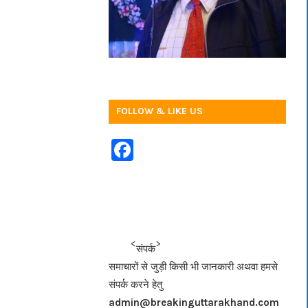
FOLLOW & LIKE US
F
a
c
e
b
<<<
>>>
संपर्क
o
समाचारों से जुड़ी किसी भी जानकारी अथवा हमसे
o
संपर्क करने हेतु
k
admin@breakinguttarakhand.com